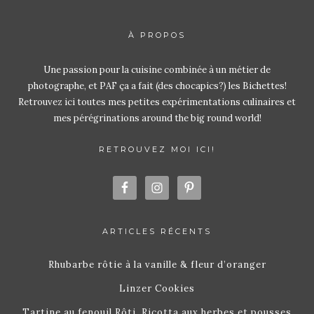
À PROPOS
Une passion pour la cuisine combinée à un métier de
photographe, et PAF ça a fait (des chocapics?) les Bichettes!
Retrouvez ici toutes mes petites expérimentations culinaires et
mes pérégrinations around the big round world!
RETROUVEZ MOI ICI!
ARTICLES RÉCENTS
Rhubarbe rôtie à la vanille & fleur d’oranger
Linzer Cookies
Tartine au fenouil Rôti, Ricotta aux herbes et pousses