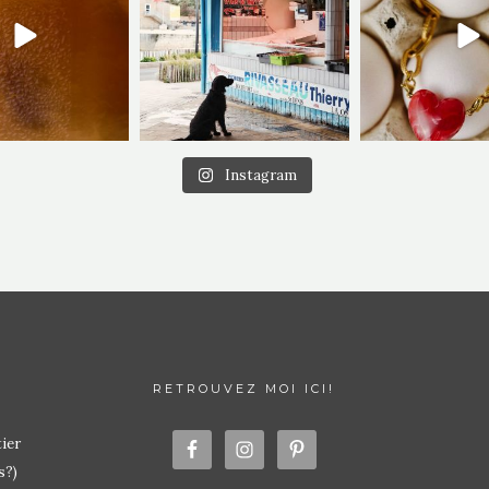
Instagram
RETROUVEZ MOI ICI!
ier
s?)