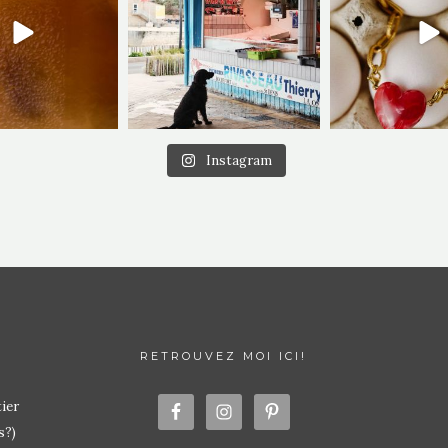
Instagram
RETROUVEZ MOI ICI!
ier
s?)