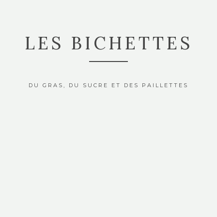
LES BICHETTES
DU GRAS, DU SUCRE ET DES PAILLETTES
GÂTEAUX
MUFFINS BERGAMOTE ET HUILE
D’OLIVE