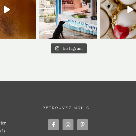
Instagram
RETROUVEZ MOI ICI!
ier
s?)