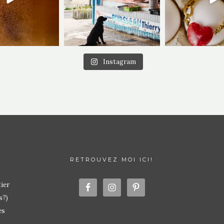
Instagram
RETROUVEZ MOI ICI!
ier
s?)
es